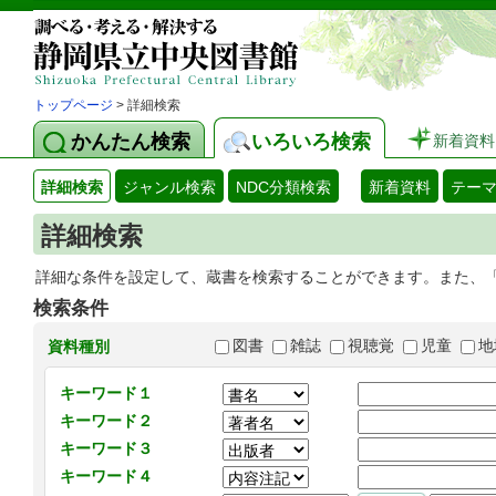
トップページ
> 詳細検索
かんたん検索
いろいろ検索
新着資料
詳細検索
ジャンル検索
NDC分類検索
新着資料
テー
詳細検索
詳細な条件を設定して、蔵書を検索することができます。また、
検索条件
図書
雑誌
視聴覚
児童
地
資料種別
キーワード１
キーワード２
キーワード３
キーワード４