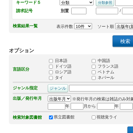
キーワード５
/
請求記号
別置
検索結果一覧
表示件数
ソート順
オプション
日本語
中国語
ドイツ語
フランス語
言語区分
ロシア語
ベトナム
タイ
ネパール
ジャンル指定
出版／発行年月
※発行年月の検索は雑誌のみ対
年
月から
年
県立図書館
視聴覚ライ
検索対象図書館