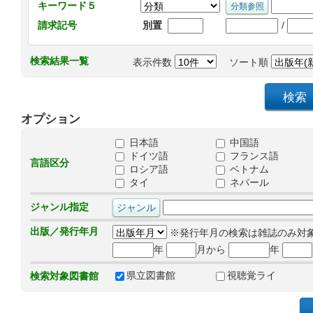
キーワード５
/
請求記号
別置
検索結果一覧
表示件数
ソート順
オプション
日本語
中国語
ドイツ語
フランス語
言語区分
ロシア語
ベトナム
タイ
ネパール
ジャンル指定
出版／発行年月
※発行年月の検索は雑誌のみ対
年
月から
年
県立図書館
視聴覚ライ
検索対象図書館