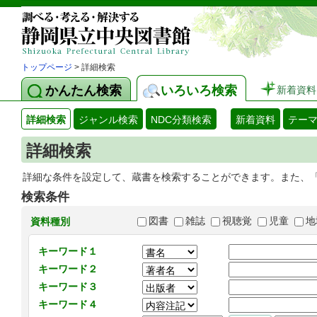
トップページ
> 詳細検索
かんたん検索
いろいろ検索
新着資料
詳細検索
ジャンル検索
NDC分類検索
新着資料
テー
詳細検索
詳細な条件を設定して、蔵書を検索することができます。また、
検索条件
図書
雑誌
視聴覚
児童
地
資料種別
キーワード１
キーワード２
キーワード３
キーワード４