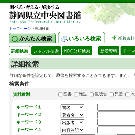
トップページ
> 詳細検索
かんたん検索
いろいろ検索
新着資料
詳細検索
ジャンル検索
NDC分類検索
新着資料
テー
詳細検索
詳細な条件を設定して、蔵書を検索することができます。また、
検索条件
図書
雑誌
視聴覚
児童
地
資料種別
キーワード１
キーワード２
キーワード３
キーワード４