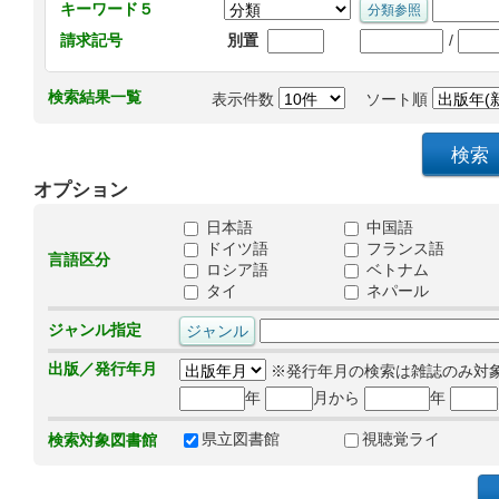
キーワード５
/
請求記号
別置
検索結果一覧
表示件数
ソート順
オプション
日本語
中国語
ドイツ語
フランス語
言語区分
ロシア語
ベトナム
タイ
ネパール
ジャンル指定
出版／発行年月
※発行年月の検索は雑誌のみ対
年
月から
年
県立図書館
視聴覚ライ
検索対象図書館