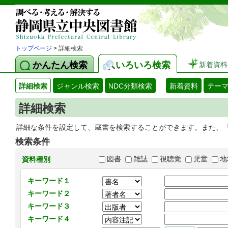
トップページ
> 詳細検索
かんたん検索
いろいろ検索
新着資料
詳細検索
ジャンル検索
NDC分類検索
新着資料
テー
詳細検索
詳細な条件を設定して、蔵書を検索することができます。また、
検索条件
図書
雑誌
視聴覚
児童
地
資料種別
キーワード１
キーワード２
キーワード３
キーワード４