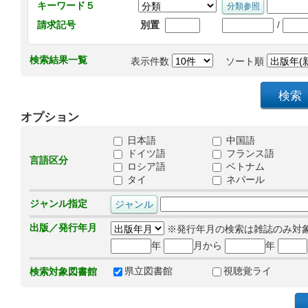
キーワード５
/
請求記号
別置
検索結果一覧
表示件数
ソート順
オプション
日本語
中国語
ドイツ語
フランス語
言語区分
ロシア語
ベトナム
タイ
ネパール
ジャンル指定
出版／発行年月
※発行年月の検索は雑誌のみ対
年
月から
年
県立図書館
視聴覚ライ
検索対象図書館