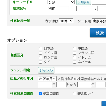
キーワード５
/
請求記号
別置
検索結果一覧
表示件数
ソート順
オプション
日本語
中国語
ドイツ語
フランス語
言語区分
ロシア語
ベトナム
タイ
ネパール
ジャンル指定
出版／発行年月
※発行年月の検索は雑誌のみ対
年
月から
年
県立図書館
視聴覚ライ
検索対象図書館