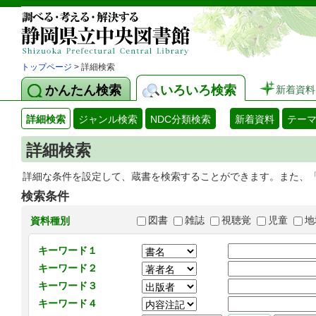
トップページ
> 詳細検索
かんたん検索
いろいろ検索
新着資料
詳細検索
ジャンル検索
NDC分類検索
新着資料
テー
詳細検索
詳細な条件を設定して、蔵書を検索することができます。また、
検索条件
図書
雑誌
視聴覚
児童
地
資料種別
キーワード１
キーワード２
キーワード３
キーワード４