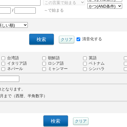
/
～で始まる
清音化する
台湾語
朝鮮語
英語
イタリア語
ロシア語
ベトナム
ネパール
ミャンマー
シンハラ
象となります。
月まで（西暦、半角数字）