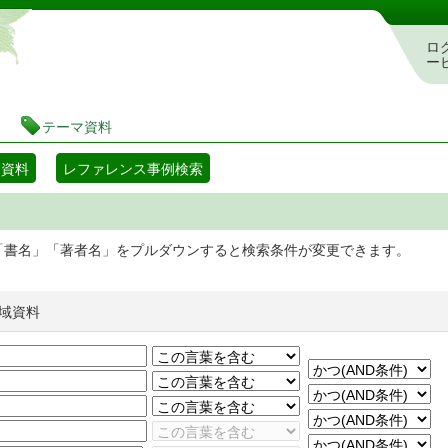
静岡県立図書館 蔵書検索・予約システム
ロ
ー
テーマ資料
マ資料
レファレンス事例検索
「書名」「著者名」をプルダウンすると検索条件が変更できます。
域資料