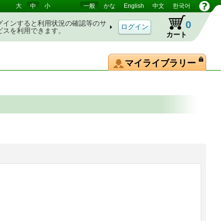
大
中
小
一般
かな
English
中文
한국어
0
グインすると利用状況の確認等のサ
ビスを利用できます。
カート
マイライブラリー