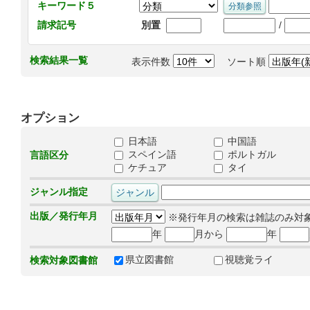
キーワード５
/
請求記号
別置
検索結果一覧
表示件数
ソート順
オプション
日本語
中国語
スペイン語
ポルトガル
言語区分
ケチュア
タイ
ジャンル指定
出版／発行年月
※発行年月の検索は雑誌のみ対
年
月から
年
県立図書館
視聴覚ライ
検索対象図書館