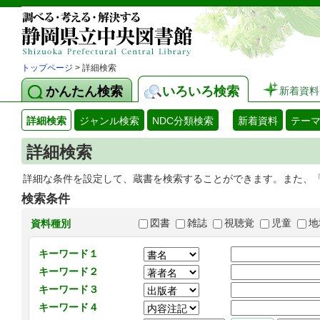
トップページ
> 詳細検索
かんたん検索
いろいろ検索
新着資料
詳細検索
ジャンル検索
NDC分類検索
新着資料
テー
詳細検索
詳細な条件を設定して、蔵書を検索することができます。また、
検索条件
図書
雑誌
視聴覚
児童
地
資料種別
キーワード１
キーワード２
キーワード３
キーワード４