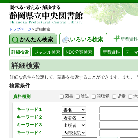
トップページ
> 詳細検索
かんたん検索
いろいろ検索
新着資料
詳細検索
ジャンル検索
NDC分類検索
新着資料
テー
詳細検索
詳細な条件を設定して、蔵書を検索することができます。また、
検索条件
図書
雑誌
視聴覚
児童
地
資料種別
キーワード１
キーワード２
キーワード３
キーワード４