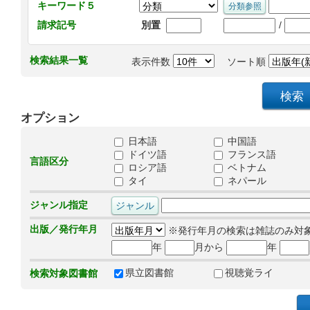
キーワード５
/
請求記号
別置
検索結果一覧
表示件数
ソート順
オプション
日本語
中国語
ドイツ語
フランス語
言語区分
ロシア語
ベトナム
タイ
ネパール
ジャンル指定
出版／発行年月
※発行年月の検索は雑誌のみ対
年
月から
年
県立図書館
視聴覚ライ
検索対象図書館