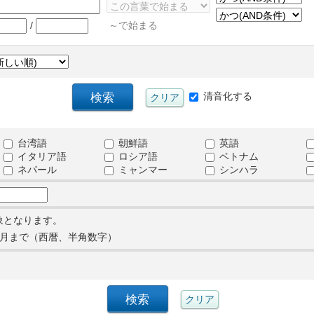
/
～で始まる
清音化する
台湾語
朝鮮語
英語
イタリア語
ロシア語
ベトナム
ネパール
ミャンマー
シンハラ
象となります。
月まで（西暦、半角数字）