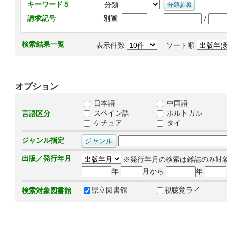
キーワード５
/
請求記号
別置
検索結果一覧
表示件数
ソート順
オプション
日本語
中国語
スペイン語
ポルトガル
言語区分
ケチュア
タイ
ジャンル指定
出版／発行年月
※発行年月の検索は雑誌のみ対
年
月から
年
県立図書館
視聴覚ライ
検索対象図書館