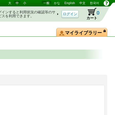
大
中
小
一般
かな
English
中文
한국어
0
グインすると利用状況の確認等のサ
ビスを利用できます。
カート
マイライブラリー