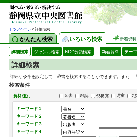
トップページ
> 詳細検索
かんたん検索
いろいろ検索
新着資料
詳細検索
ジャンル検索
NDC分類検索
新着資料
テー
詳細検索
詳細な条件を設定して、蔵書を検索することができます。また、
検索条件
図書
雑誌
視聴覚
児童
地
資料種別
キーワード１
キーワード２
キーワード３
キーワード４