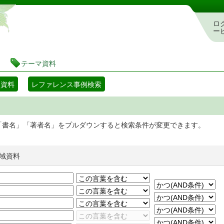
静岡県立図書館 蔵書検索・予約システム
ロ
ー
テーマ資料
マ資料
レファレンス事例検索
「書名」「著者名」をプルダウンすると検索条件が変更できます。
域資料