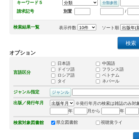
キーワード５
/
請求記号
別置
検索結果一覧
表示件数
ソート順
オプション
日本語
中国語
ドイツ語
フランス語
言語区分
ロシア語
ベトナム
タイ
ネパール
ジャンル指定
出版／発行年月
※発行年月の検索は雑誌のみ対
年
月から
年
県立図書館
視聴覚ライ
検索対象図書館