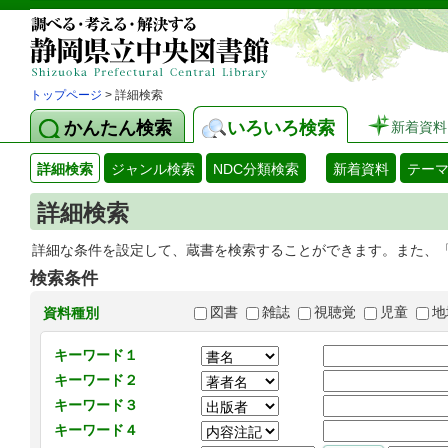
トップページ
> 詳細検索
かんたん検索
いろいろ検索
新着資料
詳細検索
ジャンル検索
NDC分類検索
新着資料
テー
詳細検索
詳細な条件を設定して、蔵書を検索することができます。また、
検索条件
図書
雑誌
視聴覚
児童
地
資料種別
キーワード１
キーワード２
キーワード３
キーワード４