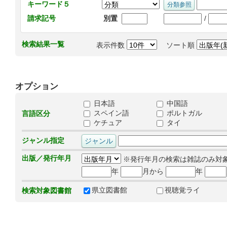
キーワード５
/
請求記号
別置
検索結果一覧
表示件数
ソート順
オプション
日本語
中国語
スペイン語
ポルトガル
言語区分
ケチュア
タイ
ジャンル指定
出版／発行年月
※発行年月の検索は雑誌のみ対
年
月から
年
県立図書館
視聴覚ライ
検索対象図書館