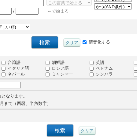
/
～で始まる
清音化する
台湾語
朝鮮語
英語
イタリア語
ロシア語
ベトナム
ネパール
ミャンマー
シンハラ
象となります。
月まで（西暦、半角数字）