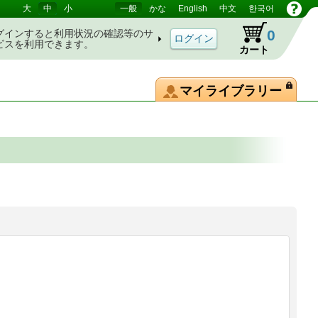
大
中
小
一般
かな
English
中文
한국어
0
グインすると利用状況の確認等のサ
ビスを利用できます。
カート
マイライブラリー