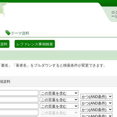
静岡県立図書館 蔵書検索・予約システム
ロ
ー
テーマ資料
マ資料
レファレンス事例検索
「書名」「著者名」をプルダウンすると検索条件が変更できます。
域資料