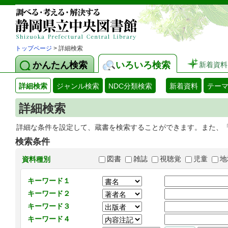
トップページ
> 詳細検索
かんたん検索
いろいろ検索
新着資料
詳細検索
ジャンル検索
NDC分類検索
新着資料
テー
詳細検索
詳細な条件を設定して、蔵書を検索することができます。また、
検索条件
図書
雑誌
視聴覚
児童
地
資料種別
キーワード１
キーワード２
キーワード３
キーワード４