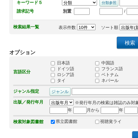
キーワード５
/
請求記号
別置
検索結果一覧
表示件数
ソート順
オプション
日本語
中国語
ドイツ語
フランス語
言語区分
ロシア語
ベトナム
タイ
ネパール
ジャンル指定
出版／発行年月
※発行年月の検索は雑誌のみ対
年
月から
年
県立図書館
視聴覚ライ
検索対象図書館