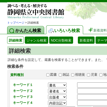
トップページ
> 詳細検索
かんたん検索
いろいろ検索
新着資料
詳細検索
ジャンル検索
NDC分類検索
新着資料
テー
詳細検索
詳細な条件を設定して、蔵書を検索することができます。また、
検索条件
図書
雑誌
視聴覚
児童
地
資料種別
キーワード１
キーワード２
キーワード３
キーワード４