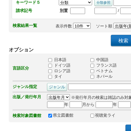
キーワード５
/
請求記号
別置
検索結果一覧
表示件数
ソート順
オプション
日本語
中国語
ドイツ語
フランス語
言語区分
ロシア語
ベトナム
タイ
ネパール
ジャンル指定
出版／発行年月
※発行年月の検索は雑誌のみ対
年
月から
年
県立図書館
視聴覚ライ
検索対象図書館