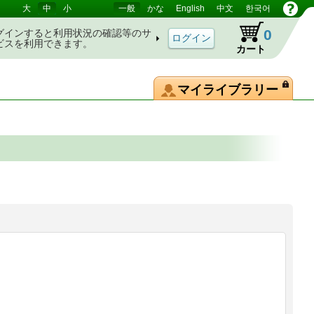
大
中
小
一般
かな
English
中文
한국어
0
グインすると利用状況の確認等のサ
ビスを利用できます。
カート
マイライブラリー