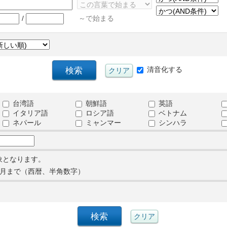
/
～で始まる
清音化する
台湾語
朝鮮語
英語
イタリア語
ロシア語
ベトナム
ネパール
ミャンマー
シンハラ
象となります。
月まで（西暦、半角数字）