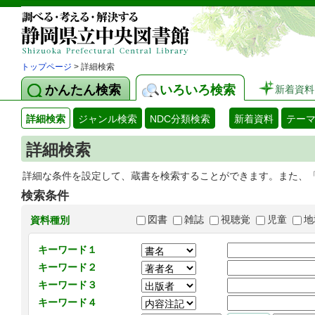
トップページ
> 詳細検索
かんたん検索
いろいろ検索
新着資料
詳細検索
ジャンル検索
NDC分類検索
新着資料
テー
詳細検索
詳細な条件を設定して、蔵書を検索することができます。また、
検索条件
図書
雑誌
視聴覚
児童
地
資料種別
キーワード１
キーワード２
キーワード３
キーワード４