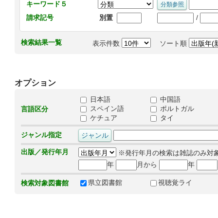
キーワード５
/
請求記号
別置
検索結果一覧
表示件数
ソート順
オプション
日本語
中国語
スペイン語
ポルトガル
言語区分
ケチュア
タイ
ジャンル指定
出版／発行年月
※発行年月の検索は雑誌のみ対
年
月から
年
県立図書館
視聴覚ライ
検索対象図書館