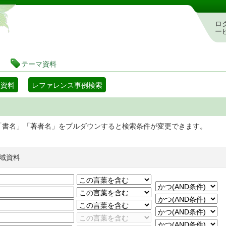
静岡県立図書館 蔵書検索・予約システム
ロ
ー
テーマ資料
マ資料
レファレンス事例検索
「書名」「著者名」をプルダウンすると検索条件が変更できます。
域資料