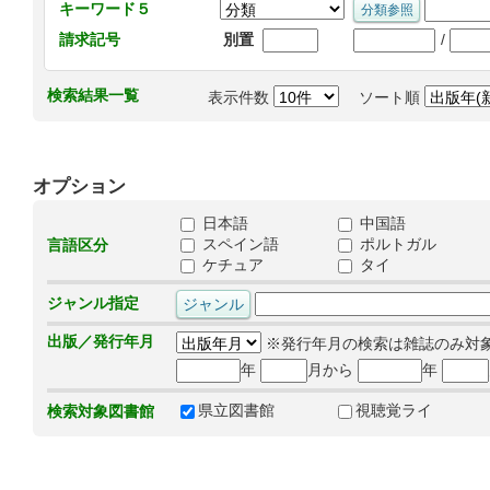
キーワード５
/
請求記号
別置
検索結果一覧
表示件数
ソート順
オプション
日本語
中国語
スペイン語
ポルトガル
言語区分
ケチュア
タイ
ジャンル指定
出版／発行年月
※発行年月の検索は雑誌のみ対
年
月から
年
県立図書館
視聴覚ライ
検索対象図書館