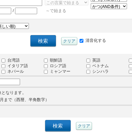
/
～で始まる
清音化する
台湾語
朝鮮語
英語
イタリア語
ロシア語
ベトナム
ネパール
ミャンマー
シンハラ
象となります。
月まで（西暦、半角数字）