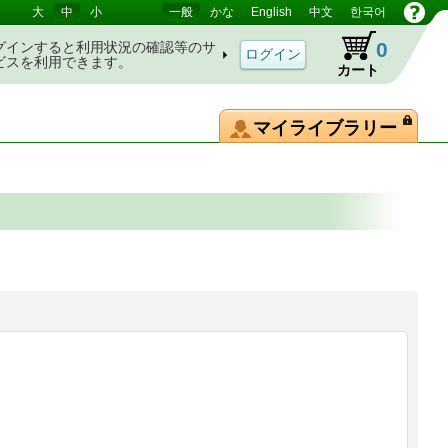
大
中
小
一般
かな
English
中文
한국어
0
グインすると利用状況の確認等のサ
ビスを利用できます。
カート
マイライブラリー