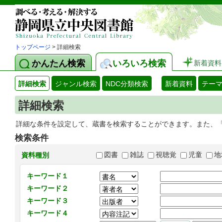
トップページ
> 詳細検索
かんたん検索
いろいろ検索
新着資料
詳細検索
ジャンル検索
NDC分類検索
新着資料
テー
詳細検索
詳細な条件を設定して、蔵書を検索することができます。また、
検索条件
図書
雑誌
視聴覚
児童
地
資料種別
キーワード１
キーワード２
キーワード３
キーワード４