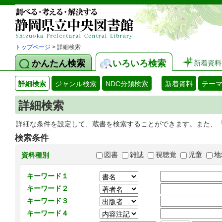
トップページ
> 詳細検索
かんたん検索
いろいろ検索
新着資料
詳細検索
ジャンル検索
NDC分類検索
新着資料
テー
詳細検索
詳細な条件を設定して、蔵書を検索することができます。また、
検索条件
図書
雑誌
視聴覚
児童
地
資料種別
キーワード１
キーワード２
キーワード３
キーワード４