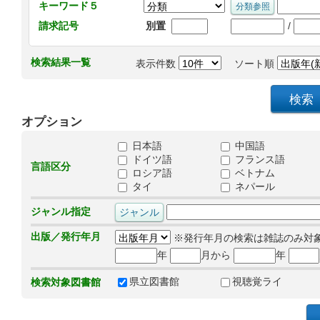
キーワード５
/
請求記号
別置
検索結果一覧
表示件数
ソート順
オプション
日本語
中国語
ドイツ語
フランス語
言語区分
ロシア語
ベトナム
タイ
ネパール
ジャンル指定
出版／発行年月
※発行年月の検索は雑誌のみ対
年
月から
年
県立図書館
視聴覚ライ
検索対象図書館