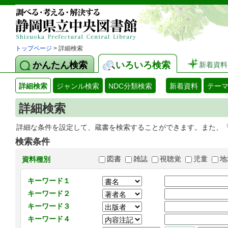
トップページ
> 詳細検索
かんたん検索
いろいろ検索
新着資料
詳細検索
ジャンル検索
NDC分類検索
新着資料
テー
詳細検索
詳細な条件を設定して、蔵書を検索することができます。また、
検索条件
図書
雑誌
視聴覚
児童
地
資料種別
キーワード１
キーワード２
キーワード３
キーワード４