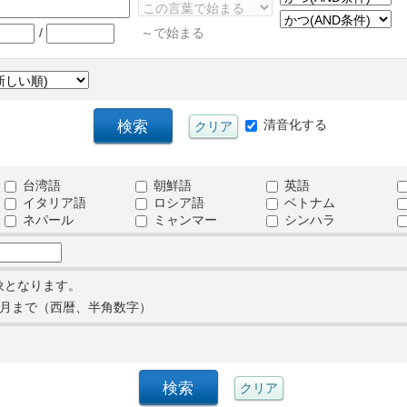
/
～で始まる
清音化する
台湾語
朝鮮語
英語
イタリア語
ロシア語
ベトナム
ネパール
ミャンマー
シンハラ
象となります。
月まで（西暦、半角数字）