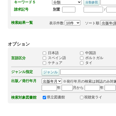
キーワード５
/
請求記号
別置
検索結果一覧
表示件数
ソート順
オプション
日本語
中国語
スペイン語
ポルトガル
言語区分
ケチュア
タイ
ジャンル指定
出版／発行年月
※発行年月の検索は雑誌のみ対
年
月から
年
県立図書館
視聴覚ライ
検索対象図書館