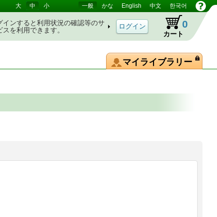
大
中
小
一般
かな
English
中文
한국어
0
グインすると利用状況の確認等のサ
ビスを利用できます。
カート
マイライブラリー