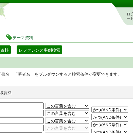
静岡県立図書館 蔵書検索・予約システム
ロ
ー
テーマ資料
マ資料
レファレンス事例検索
「書名」「著者名」をプルダウンすると検索条件が変更できます。
域資料