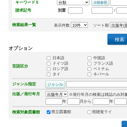
キーワード５
/
請求記号
別置
検索結果一覧
表示件数
ソート順
オプション
日本語
中国語
ドイツ語
フランス語
言語区分
ロシア語
ベトナム
タイ
ネパール
ジャンル指定
出版／発行年月
※発行年月の検索は雑誌のみ対
年
月から
年
県立図書館
視聴覚ライ
検索対象図書館