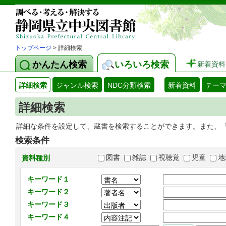
トップページ
> 詳細検索
かんたん検索
いろいろ検索
新着資料
詳細検索
ジャンル検索
NDC分類検索
新着資料
テー
詳細検索
詳細な条件を設定して、蔵書を検索することができます。また、
検索条件
図書
雑誌
視聴覚
児童
地
資料種別
キーワード１
キーワード２
キーワード３
キーワード４