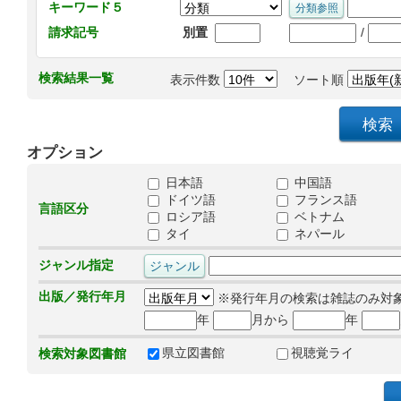
キーワード５
/
請求記号
別置
検索結果一覧
表示件数
ソート順
オプション
日本語
中国語
ドイツ語
フランス語
言語区分
ロシア語
ベトナム
タイ
ネパール
ジャンル指定
出版／発行年月
※発行年月の検索は雑誌のみ対
年
月から
年
県立図書館
視聴覚ライ
検索対象図書館