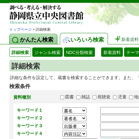
トップページ
> 詳細検索
かんたん検索
いろいろ検索
新着資料
詳細検索
ジャンル検索
NDC分類検索
新着資料
テー
詳細検索
詳細な条件を設定して、蔵書を検索することができます。また、
検索条件
図書
雑誌
視聴覚
児童
地
資料種別
キーワード１
キーワード２
キーワード３
キーワード４