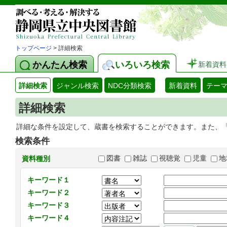
トップページ
> 詳細検索
かんたん検索
いろいろ検索
新着資料
詳細検索
ジャンル検索
NDC分類検索
新着資料
テー
詳細検索
詳細な条件を設定して、蔵書を検索することができます。また、
検索条件
図書
雑誌
視聴覚
児童
地
資料種別
キーワード１
キーワード２
キーワード３
キーワード４