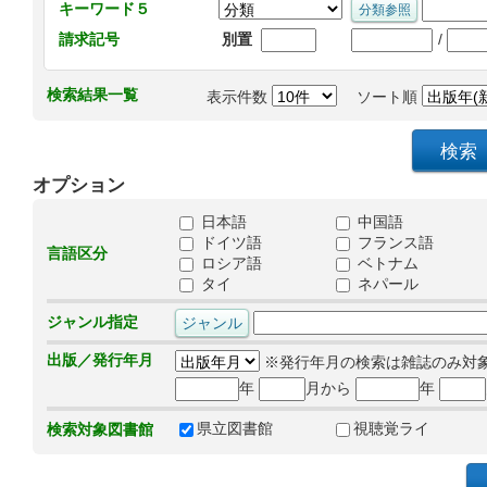
キーワード５
/
請求記号
別置
検索結果一覧
表示件数
ソート順
オプション
日本語
中国語
ドイツ語
フランス語
言語区分
ロシア語
ベトナム
タイ
ネパール
ジャンル指定
出版／発行年月
※発行年月の検索は雑誌のみ対
年
月から
年
県立図書館
視聴覚ライ
検索対象図書館