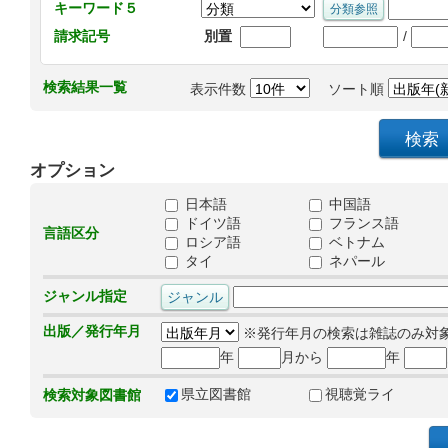
キーワード５
/
請求記号
別置
検索結果一覧
表示件数
ソート順
オプション
日本語
中国語
ドイツ語
フランス語
言語区分
ロシア語
ベトナム
タイ
ネパール
ジャンル指定
出版／発行年月
※発行年月の検索は雑誌のみ対
年
月から
年
県立図書館
視聴覚ライ
検索対象図書館