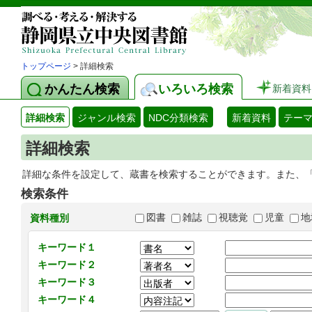
トップページ
> 詳細検索
かんたん検索
いろいろ検索
新着資料
詳細検索
ジャンル検索
NDC分類検索
新着資料
テー
詳細検索
詳細な条件を設定して、蔵書を検索することができます。また、
検索条件
図書
雑誌
視聴覚
児童
地
資料種別
キーワード１
キーワード２
キーワード３
キーワード４