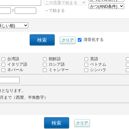
/
～で始まる
清音化する
台湾語
朝鮮語
英語
イタリア語
ロシア語
ベトナム
ネパール
ミャンマー
シンハラ
象となります。
月まで（西暦、半角数字）