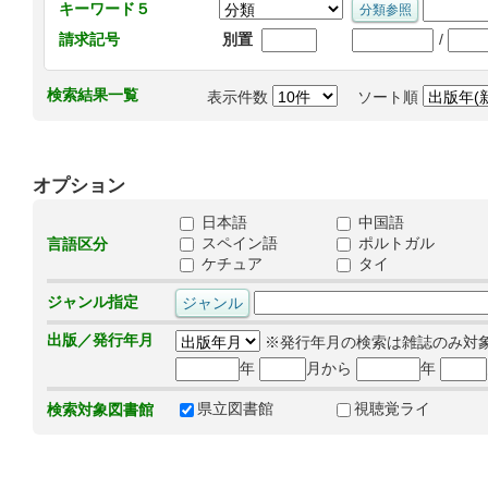
キーワード５
/
請求記号
別置
検索結果一覧
表示件数
ソート順
オプション
日本語
中国語
スペイン語
ポルトガル
言語区分
ケチュア
タイ
ジャンル指定
出版／発行年月
※発行年月の検索は雑誌のみ対
年
月から
年
県立図書館
視聴覚ライ
検索対象図書館