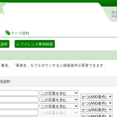
静岡県立図書館 蔵書検索・予約システム
ロ
ー
テーマ資料
マ資料
レファレンス事例検索
「書名」「著者名」をプルダウンすると検索条件が変更できます。
域資料