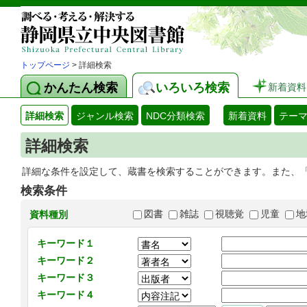
トップページ
> 詳細検索
かんたん検索
いろいろ検索
新着資料
詳細検索
ジャンル検索
NDC分類検索
新着資料
テー
詳細検索
詳細な条件を設定して、蔵書を検索することができます。また、
検索条件
図書
雑誌
視聴覚
児童
地
資料種別
キーワード１
キーワード２
キーワード３
キーワード４