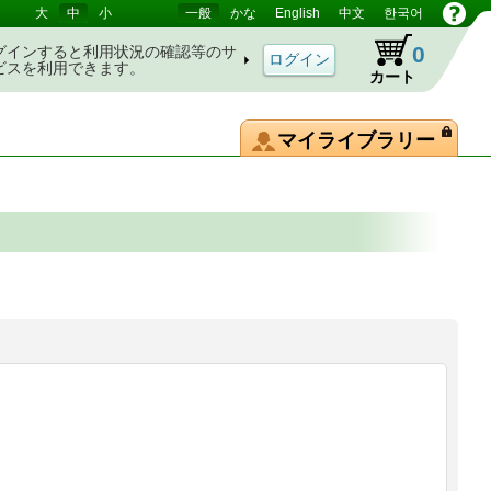
大
中
小
一般
かな
English
中文
한국어
0
グインすると利用状況の確認等のサ
ビスを利用できます。
カート
マイライブラリー