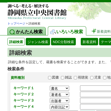
トップページ
> 詳細検索
かんたん検索
いろいろ検索
新着資料
詳細検索
ジャンル検索
NDC分類検索
新着資料
テー
詳細検索
詳細な条件を設定して、蔵書を検索することができます。また、
検索条件
図書
雑誌
視聴覚
児童
地
資料種別
キーワード１
キーワード２
キーワード３
キーワード４