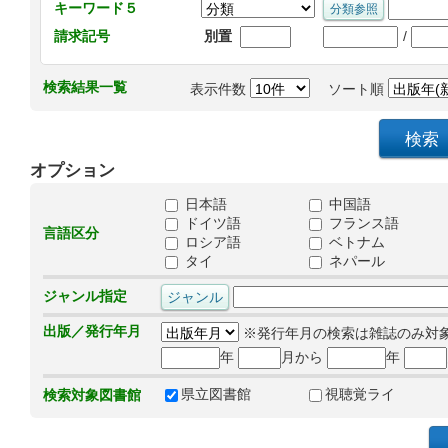
キーワード５
/
請求記号
別置
検索結果一覧
表示件数
ソート順
オプション
日本語
中国語
ドイツ語
フランス語
言語区分
ロシア語
ベトナム
タイ
ネパール
ジャンル指定
出版／発行年月
※発行年月の検索は雑誌のみ対
年
月から
年
県立図書館
視聴覚ライ
検索対象図書館