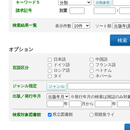
キーワード５
/
請求記号
別置
検索結果一覧
表示件数
ソート順
オプション
日本語
中国語
ドイツ語
フランス語
言語区分
ロシア語
ベトナム
タイ
ネパール
ジャンル指定
出版／発行年月
※発行年月の検索は雑誌のみ対
年
月から
年
県立図書館
視聴覚ライ
検索対象図書館