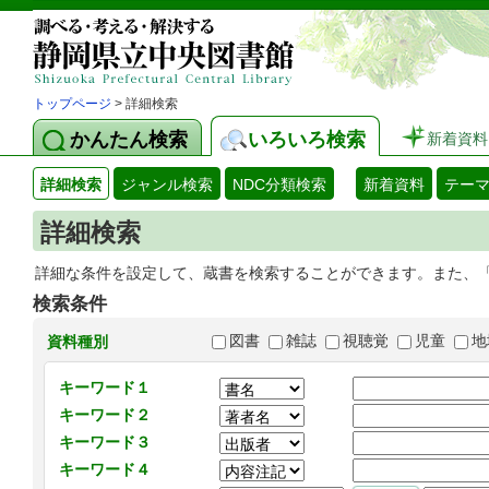
トップページ
> 詳細検索
かんたん検索
いろいろ検索
新着資料
詳細検索
ジャンル検索
NDC分類検索
新着資料
テー
詳細検索
詳細な条件を設定して、蔵書を検索することができます。また、
検索条件
図書
雑誌
視聴覚
児童
地
資料種別
キーワード１
キーワード２
キーワード３
キーワード４