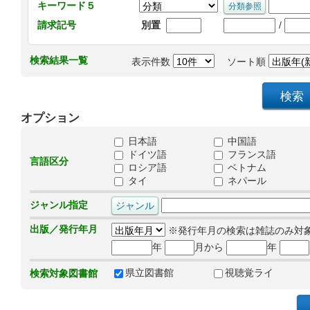
キーワード５
/
請求記号
別置
検索結果一覧
表示件数
ソート順
オプション
日本語
中国語
ドイツ語
フランス語
言語区分
ロシア語
ベトナム
タイ
ネパール
ジャンル指定
出版／発行年月
※発行年月の検索は雑誌のみ対
年
月から
年
県立図書館
視聴覚ライ
検索対象図書館