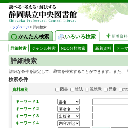
トップページ
> 詳細検索
かんたん検索
いろいろ検索
新着資料
詳細検索
ジャンル検索
NDC分類検索
新着資料
テー
詳細検索
詳細な条件を設定して、蔵書を検索することができます。また、
検索条件
図書
雑誌
視聴覚
児童
地
資料種別
キーワード１
キーワード２
キーワード３
キーワード４