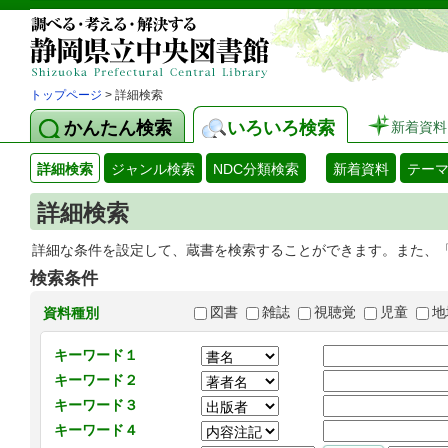
トップページ
> 詳細検索
かんたん検索
いろいろ検索
新着資料
詳細検索
ジャンル検索
NDC分類検索
新着資料
テー
詳細検索
詳細な条件を設定して、蔵書を検索することができます。また、
検索条件
図書
雑誌
視聴覚
児童
地
資料種別
キーワード１
キーワード２
キーワード３
キーワード４