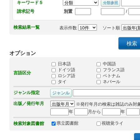
キーワード５
/
請求記号
別置
検索結果一覧
表示件数
ソート順
オプション
日本語
中国語
ドイツ語
フランス語
言語区分
ロシア語
ベトナム
タイ
ネパール
ジャンル指定
出版／発行年月
※発行年月の検索は雑誌のみ対
年
月から
年
県立図書館
視聴覚ライ
検索対象図書館