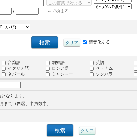
/
～で始まる
清音化する
台湾語
朝鮮語
英語
イタリア語
ロシア語
ベトナム
ネパール
ミャンマー
シンハラ
象となります。
月まで（西暦、半角数字）