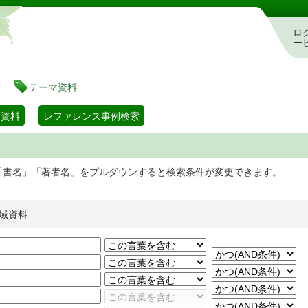
静岡県立図書館 蔵書検索・予約システム
ロ
ー
テーマ資料
マ資料
レファレンス事例検索
「書名」「著者名」をプルダウンすると検索条件が変更できます。
域資料