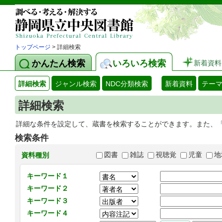
トップページ
> 詳細検索
かんたん検索
いろいろ検索
新着資料
詳細検索
ジャンル検索
NDC分類検索
新着資料
テー
詳細検索
詳細な条件を設定して、蔵書を検索することができます。また、
検索条件
図書
雑誌
視聴覚
児童
地
資料種別
キーワード１
キーワード２
キーワード３
キーワード４