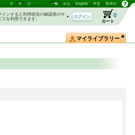
大
中
小
一般
かな
English
中文
한국어
0
グインすると利用状況の確認等のサ
ビスを利用できます。
カート
マイライブラリー