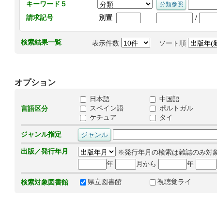
キーワード５
/
請求記号
別置
検索結果一覧
表示件数
ソート順
オプション
日本語
中国語
スペイン語
ポルトガル
言語区分
ケチュア
タイ
ジャンル指定
出版／発行年月
※発行年月の検索は雑誌のみ対
年
月から
年
県立図書館
視聴覚ライ
検索対象図書館