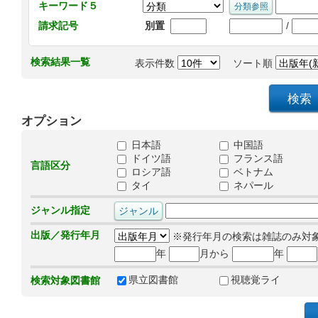
キーワード５
/
請求記号
別置
検索結果一覧
表示件数
ソート順
オプション
日本語
中国語
ドイツ語
フランス語
言語区分
ロシア語
ベトナム
タイ
ネパール
ジャンル指定
出版／発行年月
※発行年月の検索は雑誌のみ対
年
月から
年
県立図書館
視聴覚ライ
検索対象図書館