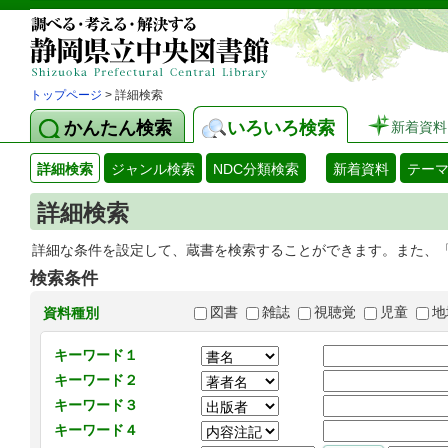
トップページ
> 詳細検索
かんたん検索
いろいろ検索
新着資料
詳細検索
ジャンル検索
NDC分類検索
新着資料
テー
詳細検索
詳細な条件を設定して、蔵書を検索することができます。また、
検索条件
図書
雑誌
視聴覚
児童
地
資料種別
キーワード１
キーワード２
キーワード３
キーワード４