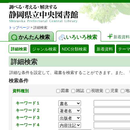
トップページ
> 詳細検索
かんたん検索
いろいろ検索
新着資料
詳細検索
ジャンル検索
NDC分類検索
新着資料
テー
詳細検索
詳細な条件を設定して、蔵書を検索することができます。また、
検索条件
図書
雑誌
視聴覚
児童
地
資料種別
キーワード１
キーワード２
キーワード３
キーワード４