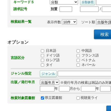
キーワード５
/
請求記号
別置
検索結果一覧
表示件数
ソート順
オプション
日本語
中国語
ドイツ語
フランス語
言語区分
ロシア語
ベトナム
タイ
ネパール
ジャンル指定
出版／発行年月
※発行年月の検索は雑誌のみ対
年
月から
年
県立図書館
視聴覚ライ
検索対象図書館