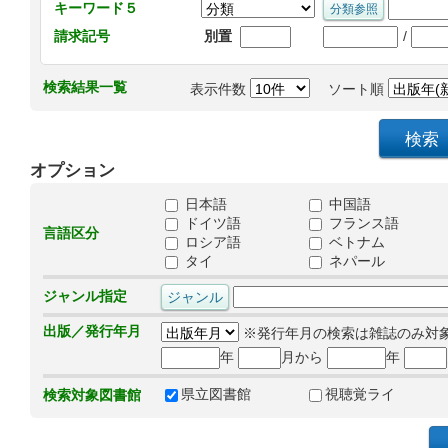
キーワード５
/
請求記号
別置
検索結果一覧
表示件数
ソート順
オプション
日本語
中国語
ドイツ語
フランス語
言語区分
ロシア語
ベトナム
タイ
ネパール
ジャンル指定
出版／発行年月
※発行年月の検索は雑誌のみ対
年
月から
年
県立図書館
視聴覚ライ
検索対象図書館