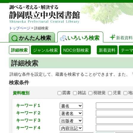
トップページ
> 詳細検索
かんたん検索
いろいろ検索
新着資料
詳細検索
ジャンル検索
NDC分類検索
新着資料
テー
詳細検索
詳細な条件を設定して、蔵書を検索することができます。また、
検索条件
図書
雑誌
視聴覚
児童
地
資料種別
キーワード１
キーワード２
キーワード３
キーワード４