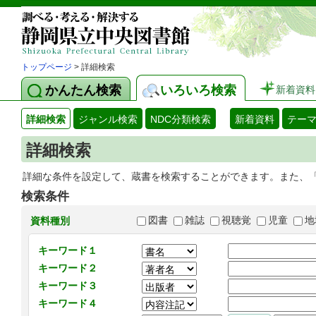
トップページ
> 詳細検索
かんたん検索
いろいろ検索
新着資料
詳細検索
ジャンル検索
NDC分類検索
新着資料
テー
詳細検索
詳細な条件を設定して、蔵書を検索することができます。また、
検索条件
図書
雑誌
視聴覚
児童
地
資料種別
キーワード１
キーワード２
キーワード３
キーワード４