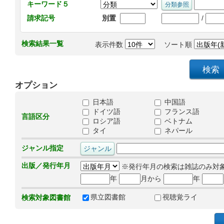
キーワード５
/
請求記号
別置
検索結果一覧
表示件数
ソート順
オプション
日本語
中国語
ドイツ語
フランス語
言語区分
ロシア語
ベトナム
タイ
ネパール
ジャンル指定
出版／発行年月
※発行年月の検索は雑誌のみ対
年
月から
年
県立図書館
視聴覚ライ
検索対象図書館