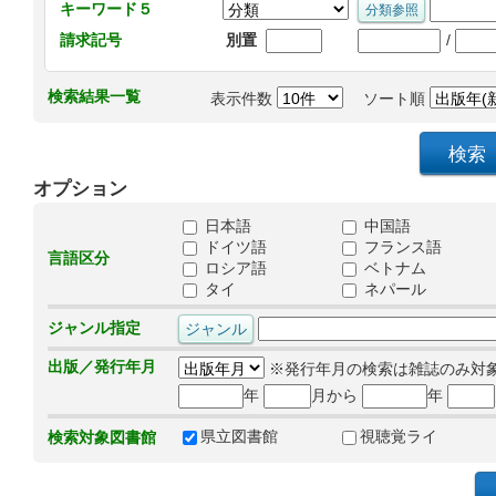
キーワード５
/
請求記号
別置
検索結果一覧
表示件数
ソート順
オプション
日本語
中国語
ドイツ語
フランス語
言語区分
ロシア語
ベトナム
タイ
ネパール
ジャンル指定
出版／発行年月
※発行年月の検索は雑誌のみ対
年
月から
年
県立図書館
視聴覚ライ
検索対象図書館