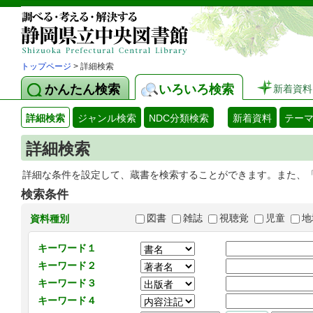
トップページ
> 詳細検索
かんたん検索
いろいろ検索
新着資料
詳細検索
ジャンル検索
NDC分類検索
新着資料
テー
詳細検索
詳細な条件を設定して、蔵書を検索することができます。また、
検索条件
図書
雑誌
視聴覚
児童
地
資料種別
キーワード１
キーワード２
キーワード３
キーワード４