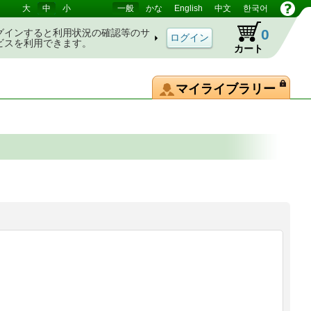
大
中
小
一般
かな
English
中文
한국어
0
グインすると利用状況の確認等のサ
ビスを利用できます。
カート
マイライブラリー