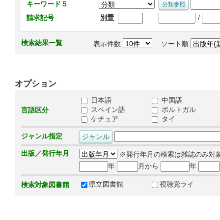
キーワード５
/
請求記号
別置
検索結果一覧
表示件数
ソート順
オプション
日本語
中国語
スペイン語
ポルトガル
言語区分
ケチュア
タイ
ジャンル指定
出版／発行年月
※発行年月の検索は雑誌のみ対
年
月から
年
県立図書館
視聴覚ライ
検索対象図書館