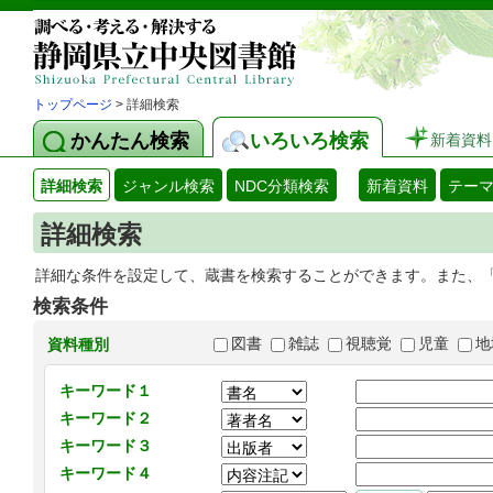
トップページ
> 詳細検索
かんたん検索
いろいろ検索
新着資料
詳細検索
ジャンル検索
NDC分類検索
新着資料
テー
詳細検索
詳細な条件を設定して、蔵書を検索することができます。また、
検索条件
図書
雑誌
視聴覚
児童
地
資料種別
キーワード１
キーワード２
キーワード３
キーワード４