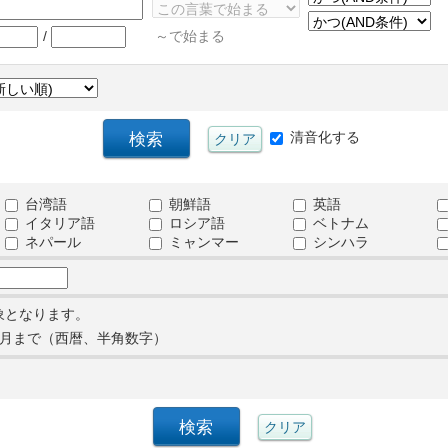
/
～で始まる
清音化する
台湾語
朝鮮語
英語
イタリア語
ロシア語
ベトナム
ネパール
ミャンマー
シンハラ
象となります。
月まで（西暦、半角数字）