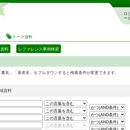
静岡県立図書館 蔵書検索・予約システム
ロ
ー
テーマ資料
マ資料
レファレンス事例検索
「書名」「著者名」をプルダウンすると検索条件が変更できます。
域資料