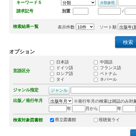
キーワード５
/
請求記号
別置
検索結果一覧
表示件数
ソート順
オプション
日本語
中国語
ドイツ語
フランス語
言語区分
ロシア語
ベトナム
タイ
ネパール
ジャンル指定
出版／発行年月
※発行年月の検索は雑誌のみ対
年
月から
年
県立図書館
視聴覚ライ
検索対象図書館