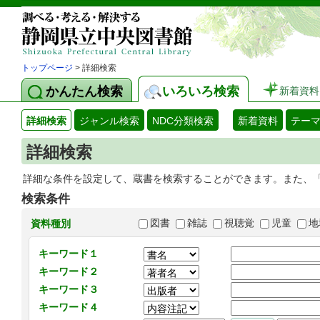
トップページ
> 詳細検索
かんたん検索
いろいろ検索
新着資料
詳細検索
ジャンル検索
NDC分類検索
新着資料
テー
詳細検索
詳細な条件を設定して、蔵書を検索することができます。また、
検索条件
図書
雑誌
視聴覚
児童
地
資料種別
キーワード１
キーワード２
キーワード３
キーワード４