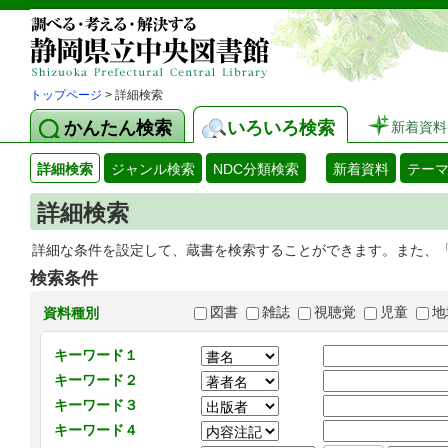
トップページ
> 詳細検索
かんたん検索
いろいろ検索
新着資料
詳細検索
ジャンル検索
NDC分類検索
新着資料
テー
詳細検索
詳細な条件を設定して、蔵書を検索することができます。また、
検索条件
図書
雑誌
視聴覚
児童
地
資料種別
キーワード１
キーワード２
キーワード３
キーワード４