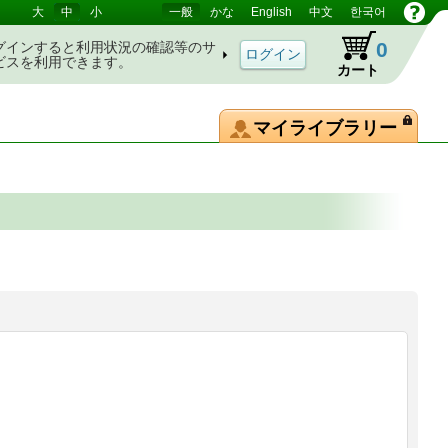
大
中
小
一般
かな
English
中文
한국어
0
グインすると利用状況の確認等のサ
ビスを利用できます。
カート
マイライブラリー