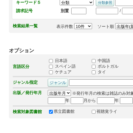
キーワード５
/
請求記号
別置
検索結果一覧
表示件数
ソート順
オプション
日本語
中国語
スペイン語
ポルトガル
言語区分
ケチュア
タイ
ジャンル指定
出版／発行年月
※発行年月の検索は雑誌のみ対
年
月から
年
県立図書館
視聴覚ライ
検索対象図書館