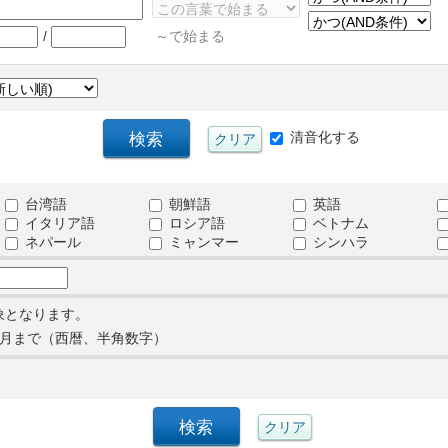
/
～で始まる
清音化する
台湾語
朝鮮語
英語
イタリア語
ロシア語
ベトナム
ネパール
ミャンマー
シンハラ
象となります。
月まで（西暦、半角数字）