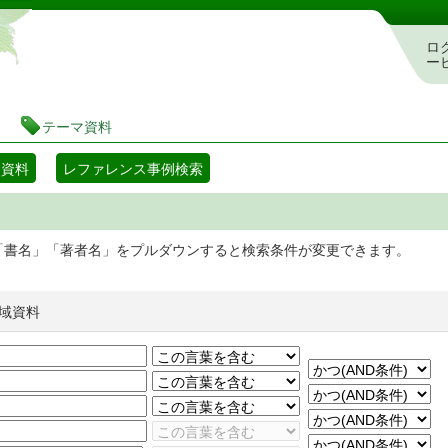
静岡県立図書館 蔵書検索・予約システム
ロ
ー
テーマ資料
マ資料
レファレンス事例検索
「書名」「著者名」をプルダウンすると検索条件が変更できます。
域資料