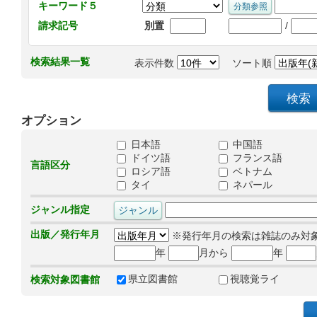
キーワード５
/
請求記号
別置
検索結果一覧
表示件数
ソート順
オプション
日本語
中国語
ドイツ語
フランス語
言語区分
ロシア語
ベトナム
タイ
ネパール
ジャンル指定
出版／発行年月
※発行年月の検索は雑誌のみ対
年
月から
年
県立図書館
視聴覚ライ
検索対象図書館