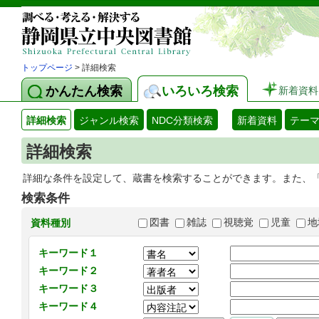
トップページ
> 詳細検索
かんたん検索
いろいろ検索
新着資料
詳細検索
ジャンル検索
NDC分類検索
新着資料
テー
詳細検索
詳細な条件を設定して、蔵書を検索することができます。また、
検索条件
図書
雑誌
視聴覚
児童
地
資料種別
キーワード１
キーワード２
キーワード３
キーワード４