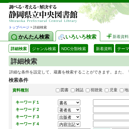
トップページ
> 詳細検索
かんたん検索
いろいろ検索
新着資料
詳細検索
ジャンル検索
NDC分類検索
新着資料
テー
詳細検索
詳細な条件を設定して、蔵書を検索することができます。また、
検索条件
図書
雑誌
視聴覚
児童
地
資料種別
キーワード１
キーワード２
キーワード３
キーワード４