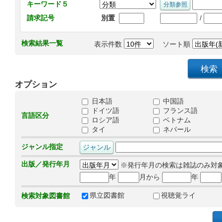
キーワード５
/
請求記号
別置
検索結果一覧
表示件数
ソート順
オプション
日本語
中国語
ドイツ語
フランス語
言語区分
ロシア語
ベトナム
タイ
ネパール
ジャンル指定
出版／発行年月
※発行年月の検索は雑誌のみ対
年
月から
年
県立図書館
視聴覚ライ
検索対象図書館