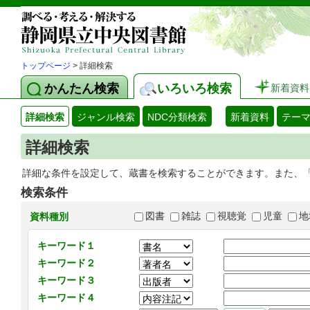
トップページ
> 詳細検索
かんたん検索
いろいろ検索
新着資料
詳細検索
ジャンル検索
NDC分類検索
新着資料
テー
詳細検索
詳細な条件を設定して、蔵書を検索することができます。また、
検索条件
図書
雑誌
視聴覚
児童
地
資料種別
キーワード１
キーワード２
キーワード３
キーワード４