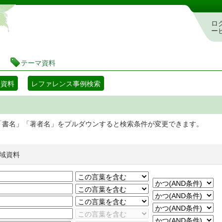
静岡県立図書館 蔵書検索・予約システム
ロ
ー
テーマ資料
マ資料
レファレンス事例検索
「書名」「著者名」をプルダウンすると検索条件が変更できます。
域資料