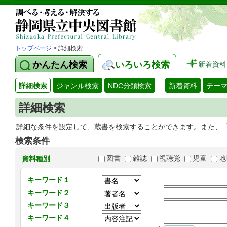
トップページ
> 詳細検索
かんたん検索
いろいろ検索
新着資料
詳細検索
ジャンル検索
NDC分類検索
新着資料
テー
詳細検索
詳細な条件を設定して、蔵書を検索することができます。また、
検索条件
図書
雑誌
視聴覚
児童
地
資料種別
キーワード１
キーワード２
キーワード３
キーワード４