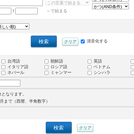
/
～で始まる
清音化する
台湾語
朝鮮語
英語
イタリア語
ロシア語
ベトナム
ネパール
ミャンマー
シンハラ
象となります。
月まで（西暦、半角数字）