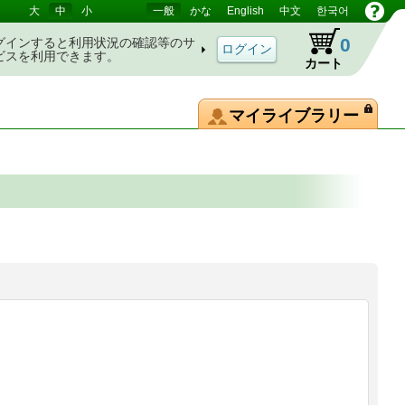
大
中
小
一般
かな
English
中文
한국어
0
グインすると利用状況の確認等のサ
ビスを利用できます。
カート
マイライブラリー