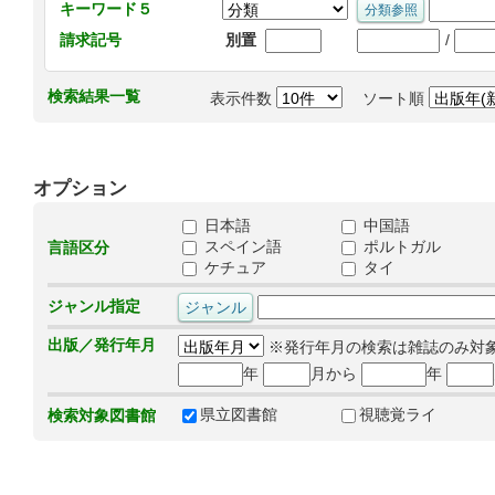
キーワード５
/
請求記号
別置
検索結果一覧
表示件数
ソート順
オプション
日本語
中国語
スペイン語
ポルトガル
言語区分
ケチュア
タイ
ジャンル指定
出版／発行年月
※発行年月の検索は雑誌のみ対
年
月から
年
県立図書館
視聴覚ライ
検索対象図書館