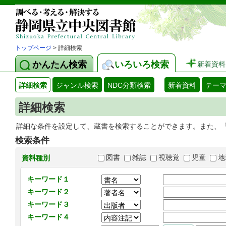
トップページ
> 詳細検索
かんたん検索
いろいろ検索
新着資料
詳細検索
ジャンル検索
NDC分類検索
新着資料
テー
詳細検索
詳細な条件を設定して、蔵書を検索することができます。また、
検索条件
図書
雑誌
視聴覚
児童
地
資料種別
キーワード１
キーワード２
キーワード３
キーワード４