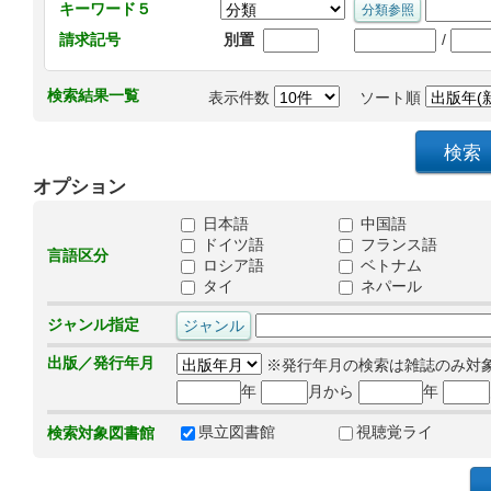
キーワード５
/
請求記号
別置
検索結果一覧
表示件数
ソート順
オプション
日本語
中国語
ドイツ語
フランス語
言語区分
ロシア語
ベトナム
タイ
ネパール
ジャンル指定
出版／発行年月
※発行年月の検索は雑誌のみ対
年
月から
年
県立図書館
視聴覚ライ
検索対象図書館