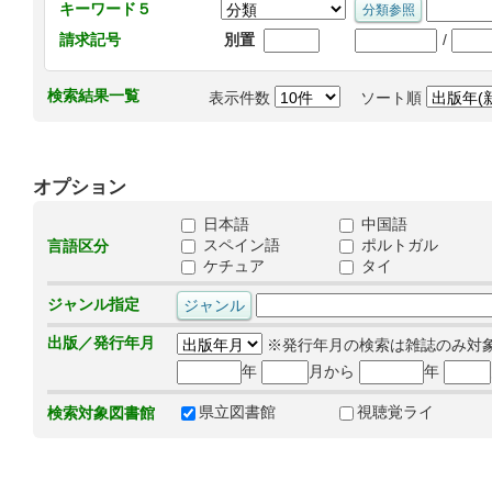
キーワード５
/
請求記号
別置
検索結果一覧
表示件数
ソート順
オプション
日本語
中国語
スペイン語
ポルトガル
言語区分
ケチュア
タイ
ジャンル指定
出版／発行年月
※発行年月の検索は雑誌のみ対
年
月から
年
県立図書館
視聴覚ライ
検索対象図書館