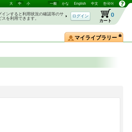
大
中
小
一般
かな
English
中文
한국어
0
グインすると利用状況の確認等のサ
ビスを利用できます。
カート
マイライブラリー