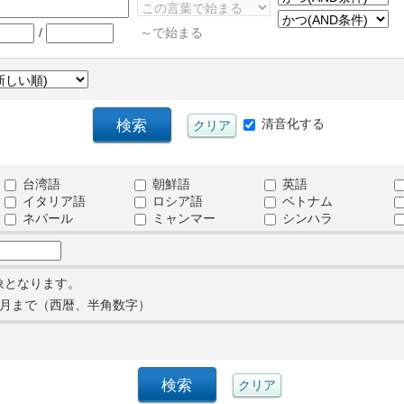
/
～で始まる
清音化する
台湾語
朝鮮語
英語
イタリア語
ロシア語
ベトナム
ネパール
ミャンマー
シンハラ
象となります。
月まで（西暦、半角数字）