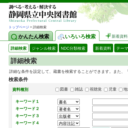
トップページ
> 詳細検索
かんたん検索
いろいろ検索
新着資料
詳細検索
ジャンル検索
NDC分類検索
新着資料
テー
詳細検索
詳細な条件を設定して、蔵書を検索することができます。また、
検索条件
図書
雑誌
視聴覚
児童
地
資料種別
キーワード１
キーワード２
キーワード３
キーワード４