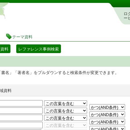
静岡県立図書館 蔵書検索・予約システム
ロ
ー
テーマ資料
マ資料
レファレンス事例検索
「書名」「著者名」をプルダウンすると検索条件が変更できます。
域資料