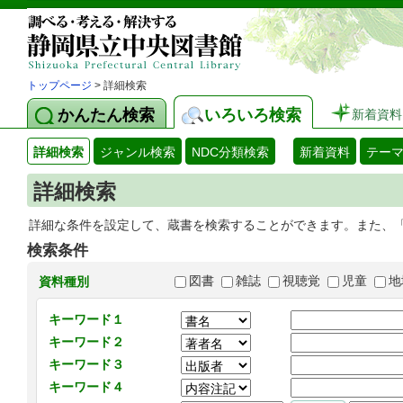
トップページ
> 詳細検索
かんたん検索
いろいろ検索
新着資料
詳細検索
ジャンル検索
NDC分類検索
新着資料
テー
詳細検索
詳細な条件を設定して、蔵書を検索することができます。また、
検索条件
図書
雑誌
視聴覚
児童
地
資料種別
キーワード１
キーワード２
キーワード３
キーワード４