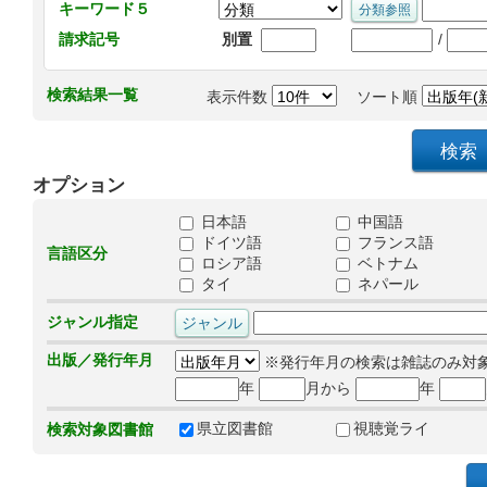
キーワード５
/
請求記号
別置
検索結果一覧
表示件数
ソート順
オプション
日本語
中国語
ドイツ語
フランス語
言語区分
ロシア語
ベトナム
タイ
ネパール
ジャンル指定
出版／発行年月
※発行年月の検索は雑誌のみ対
年
月から
年
県立図書館
視聴覚ライ
検索対象図書館