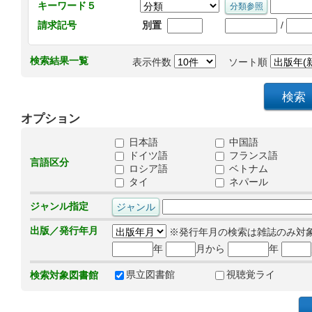
キーワード５
/
請求記号
別置
検索結果一覧
表示件数
ソート順
オプション
日本語
中国語
ドイツ語
フランス語
言語区分
ロシア語
ベトナム
タイ
ネパール
ジャンル指定
出版／発行年月
※発行年月の検索は雑誌のみ対
年
月から
年
県立図書館
視聴覚ライ
検索対象図書館