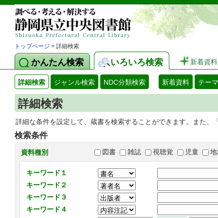
トップページ
> 詳細検索
かんたん検索
いろいろ検索
新着資料
詳細検索
ジャンル検索
NDC分類検索
新着資料
テー
詳細検索
詳細な条件を設定して、蔵書を検索することができます。また、
検索条件
図書
雑誌
視聴覚
児童
地
資料種別
キーワード１
キーワード２
キーワード３
キーワード４