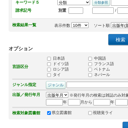
キーワード５
/
請求記号
別置
検索結果一覧
表示件数
ソート順
オプション
日本語
中国語
ドイツ語
フランス語
言語区分
ロシア語
ベトナム
タイ
ネパール
ジャンル指定
出版／発行年月
※発行年月の検索は雑誌のみ対
年
月から
年
県立図書館
視聴覚ライ
検索対象図書館