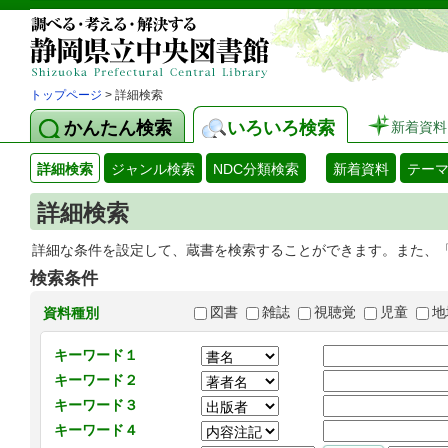
トップページ
> 詳細検索
かんたん検索
いろいろ検索
新着資料
詳細検索
ジャンル検索
NDC分類検索
新着資料
テー
詳細検索
詳細な条件を設定して、蔵書を検索することができます。また、
検索条件
図書
雑誌
視聴覚
児童
地
資料種別
キーワード１
キーワード２
キーワード３
キーワード４