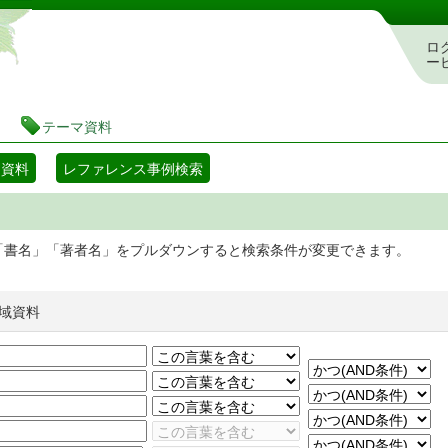
静岡県立図書館 蔵書検索・予約システム
ロ
ー
テーマ資料
マ資料
レファレンス事例検索
「書名」「著者名」をプルダウンすると検索条件が変更できます。
域資料