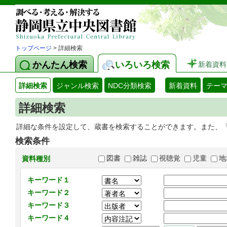
トップページ
> 詳細検索
かんたん検索
いろいろ検索
新着資料
詳細検索
ジャンル検索
NDC分類検索
新着資料
テー
詳細検索
詳細な条件を設定して、蔵書を検索することができます。また、
検索条件
図書
雑誌
視聴覚
児童
地
資料種別
キーワード１
キーワード２
キーワード３
キーワード４