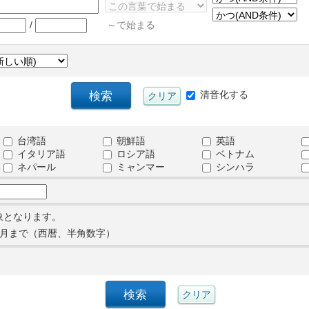
/
～で始まる
清音化する
台湾語
朝鮮語
英語
イタリア語
ロシア語
ベトナム
ネパール
ミャンマー
シンハラ
象となります。
月まで（西暦、半角数字）