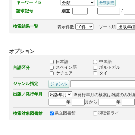
キーワード５
/
請求記号
別置
検索結果一覧
表示件数
ソート順
オプション
日本語
中国語
スペイン語
ポルトガル
言語区分
ケチュア
タイ
ジャンル指定
出版／発行年月
※発行年月の検索は雑誌のみ対
年
月から
年
県立図書館
視聴覚ライ
検索対象図書館