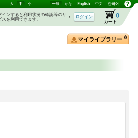
大
中
小
一般
かな
English
中文
한국어
0
グインすると利用状況の確認等のサ
ビスを利用できます。
カート
マイライブラリー