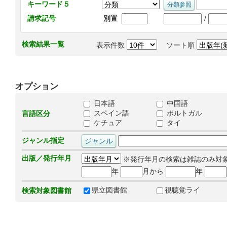
キーワード５
/
請求記号
別置
検索結果一覧
表示件数
ソート順
オプション
日本語
中国語
スペイン語
ポルトガル
言語区分
ケチュア
タイ
ジャンル指定
出版／発行年月
※発行年月の検索は雑誌のみ対
年
月から
年
県立図書館
視聴覚ライ
検索対象図書館