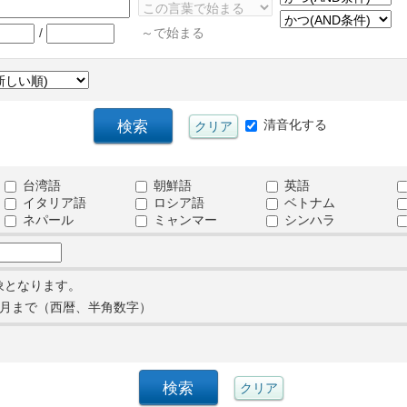
/
～で始まる
清音化する
台湾語
朝鮮語
英語
イタリア語
ロシア語
ベトナム
ネパール
ミャンマー
シンハラ
象となります。
月まで（西暦、半角数字）