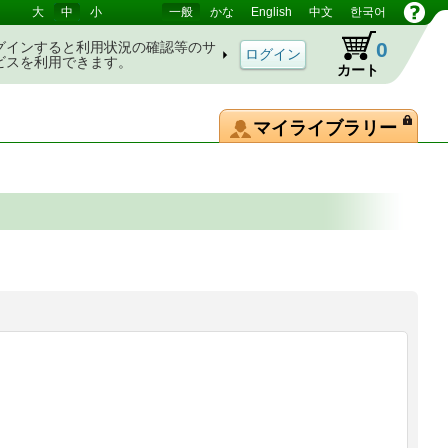
大
中
小
一般
かな
English
中文
한국어
0
グインすると利用状況の確認等のサ
ビスを利用できます。
カート
マイライブラリー