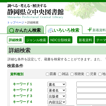
トップページ
> 詳細検索
かんたん検索
いろいろ検索
新着資料
詳細検索
ジャンル検索
NDC分類検索
新着資料
テー
詳細検索
詳細な条件を設定して、蔵書を検索することができます。また、
検索条件
図書
雑誌
視聴覚
児童
地
資料種別
キーワード１
キーワード２
キーワード３
キーワード４