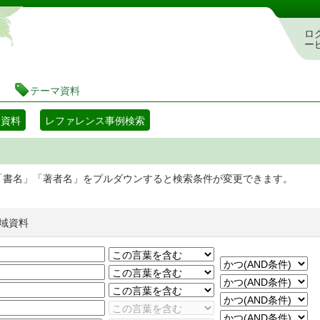
静岡県立図書館 蔵書検索・予約システム
ロ
ー
テーマ資料
マ資料
レファレンス事例検索
「書名」「著者名」をプルダウンすると検索条件が変更できます。
域資料