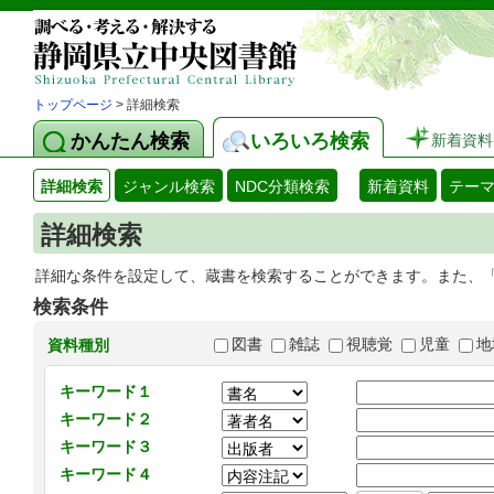
トップページ
> 詳細検索
かんたん検索
いろいろ検索
新着資料
詳細検索
ジャンル検索
NDC分類検索
新着資料
テー
詳細検索
詳細な条件を設定して、蔵書を検索することができます。また、
検索条件
図書
雑誌
視聴覚
児童
地
資料種別
キーワード１
キーワード２
キーワード３
キーワード４