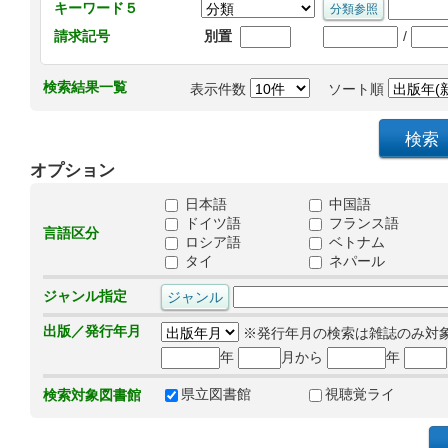
キーワード５
/
請求記号
別置
検索結果一覧
表示件数
ソート順
オプション
日本語
中国語
ドイツ語
フランス語
言語区分
ロシア語
ベトナム
タイ
ネパール
ジャンル指定
出版／発行年月
※発行年月の検索は雑誌のみ対
年
月から
年
県立図書館
視聴覚ライ
検索対象図書館