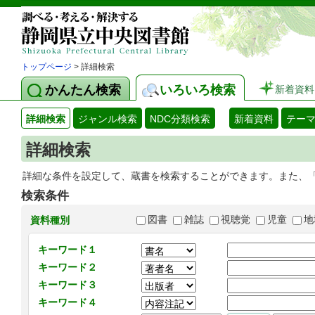
トップページ
> 詳細検索
かんたん検索
いろいろ検索
新着資料
詳細検索
ジャンル検索
NDC分類検索
新着資料
テー
詳細検索
詳細な条件を設定して、蔵書を検索することができます。また、
検索条件
図書
雑誌
視聴覚
児童
地
資料種別
キーワード１
キーワード２
キーワード３
キーワード４