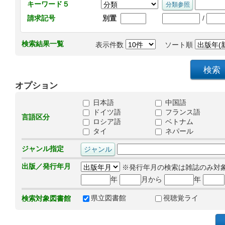
キーワード５
/
請求記号
別置
検索結果一覧
表示件数
ソート順
オプション
日本語
中国語
ドイツ語
フランス語
言語区分
ロシア語
ベトナム
タイ
ネパール
ジャンル指定
出版／発行年月
※発行年月の検索は雑誌のみ対
年
月から
年
県立図書館
視聴覚ライ
検索対象図書館