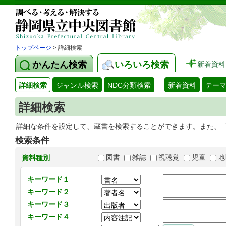
トップページ
> 詳細検索
かんたん検索
いろいろ検索
新着資料
詳細検索
ジャンル検索
NDC分類検索
新着資料
テー
詳細検索
詳細な条件を設定して、蔵書を検索することができます。また、
検索条件
図書
雑誌
視聴覚
児童
地
資料種別
キーワード１
キーワード２
キーワード３
キーワード４