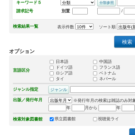
キーワード５
/
請求記号
別置
検索結果一覧
表示件数
ソート順
オプション
日本語
中国語
ドイツ語
フランス語
言語区分
ロシア語
ベトナム
タイ
ネパール
ジャンル指定
出版／発行年月
※発行年月の検索は雑誌のみ対
年
月から
年
県立図書館
視聴覚ライ
検索対象図書館