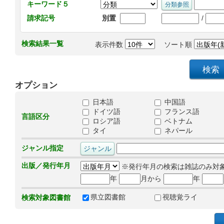
キーワード５
/
請求記号
別置
検索結果一覧
表示件数
ソート順
オプション
日本語
中国語
ドイツ語
フランス語
言語区分
ロシア語
ベトナム
タイ
ネパール
ジャンル指定
出版／発行年月
※発行年月の検索は雑誌のみ対
年
月から
年
県立図書館
視聴覚ライ
検索対象図書館