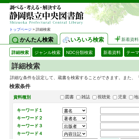
トップページ
> 詳細検索
かんたん検索
いろいろ検索
新着資料
詳細検索
ジャンル検索
NDC分類検索
新着資料
テー
詳細検索
詳細な条件を設定して、蔵書を検索することができます。また、
検索条件
図書
雑誌
視聴覚
児童
地
資料種別
キーワード１
キーワード２
キーワード３
キーワード４