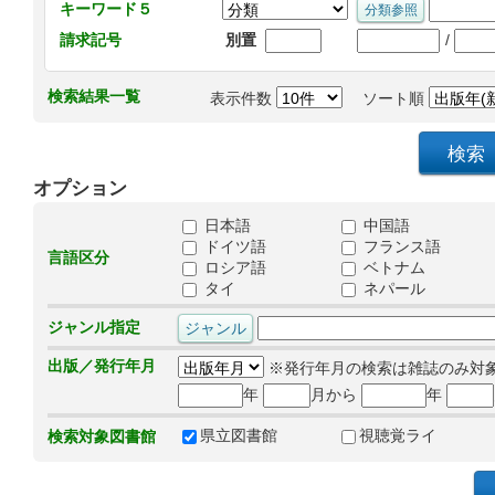
キーワード５
/
請求記号
別置
検索結果一覧
表示件数
ソート順
オプション
日本語
中国語
ドイツ語
フランス語
言語区分
ロシア語
ベトナム
タイ
ネパール
ジャンル指定
出版／発行年月
※発行年月の検索は雑誌のみ対
年
月から
年
県立図書館
視聴覚ライ
検索対象図書館