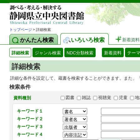
トップページ
> 詳細検索
かんたん検索
いろいろ検索
新着資料
詳細検索
ジャンル検索
NDC分類検索
新着資料
テー
詳細検索
詳細な条件を設定して、蔵書を検索することができます。また、
検索条件
図書
雑誌
視聴覚
児童
地
資料種別
キーワード１
キーワード２
キーワード３
キーワード４